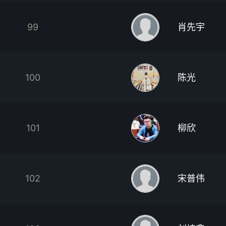
99
肖先宇
100
陈光
101
柳欣
102
宋普伟