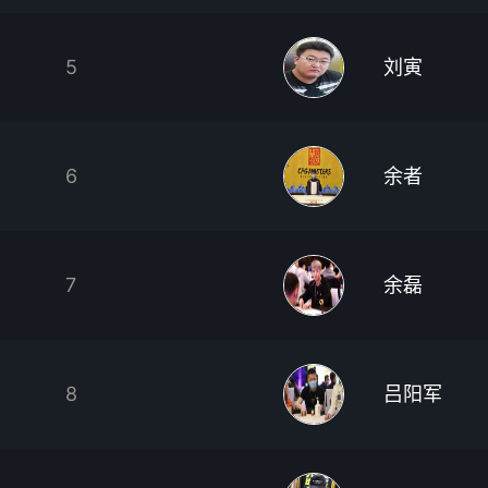
5
刘寅
6
余者
7
余磊
8
吕阳军