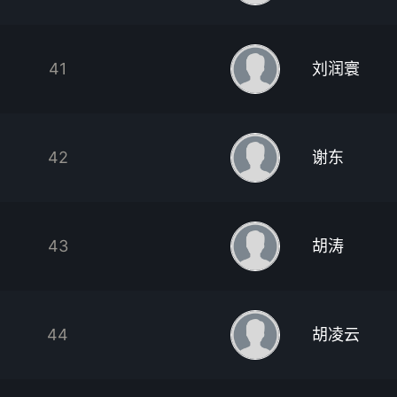
41
刘润寰
42
谢东
43
胡涛
44
胡凌云