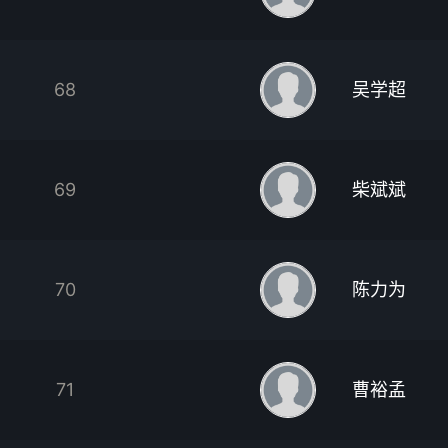
68
吴学超
69
柴斌斌
70
陈力为
71
曹裕孟