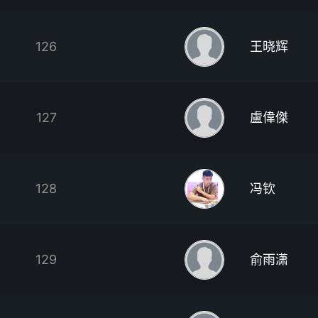
126
王晓辉
127
盧偉傑
128
冯钦
129
俞雨潇