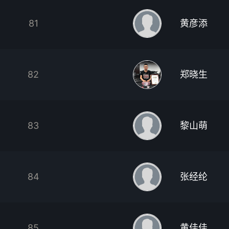
81
黄彦添
82
郑晓生
83
黎山萌
84
张经纶
85
黄佳佳