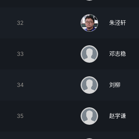
32
朱泾轩
33
邓志稳
34
刘柳
35
赵学谦