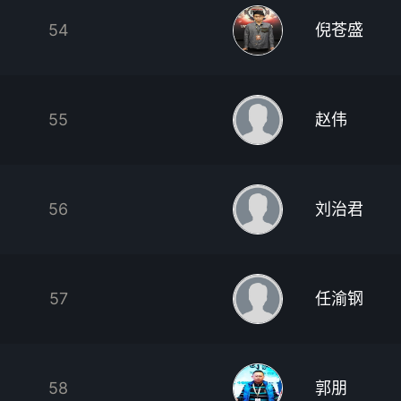
54
倪苍盛
55
赵伟
56
刘治君
57
任渝钢
58
郭朋