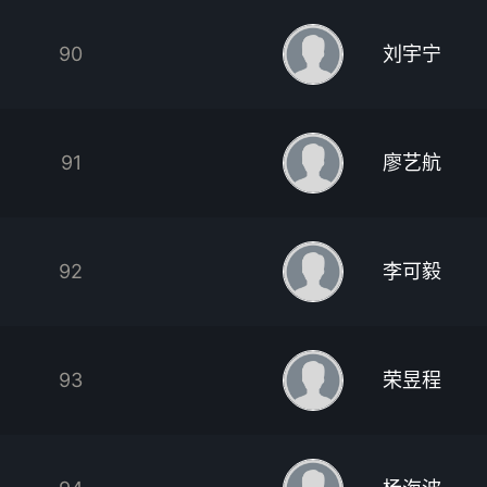
90
刘宇宁
91
廖艺航
92
李可毅
93
荣昱程