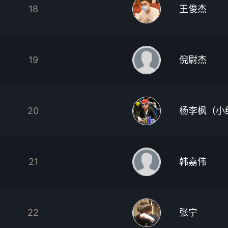
18
王俊杰
19
倪尉杰
20
杨李枫（小
21
韩嘉伟
22
张宁