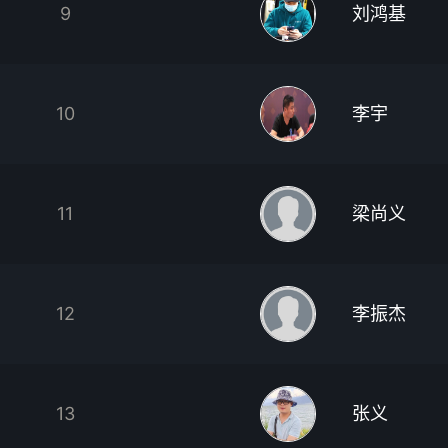
9
刘鸿基
10
李宇
11
梁尚义
12
李振杰
13
张义