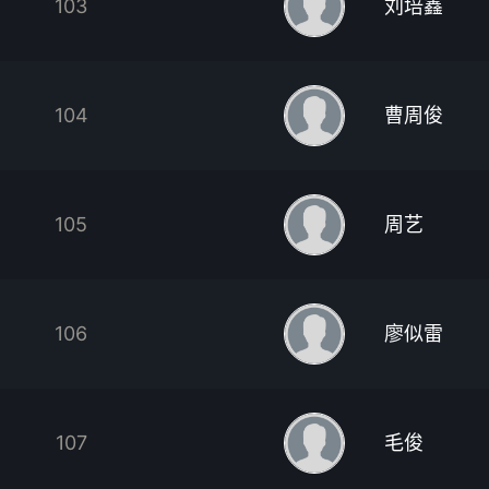
103
刘培鑫
104
曹周俊
105
周艺
106
廖似雷
107
毛俊