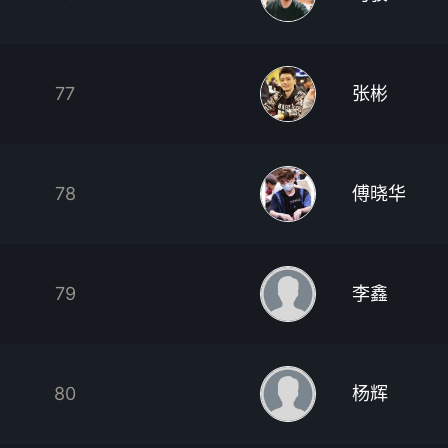
77
张彬
78
傅晓华
79
李鑫
80
杨辉