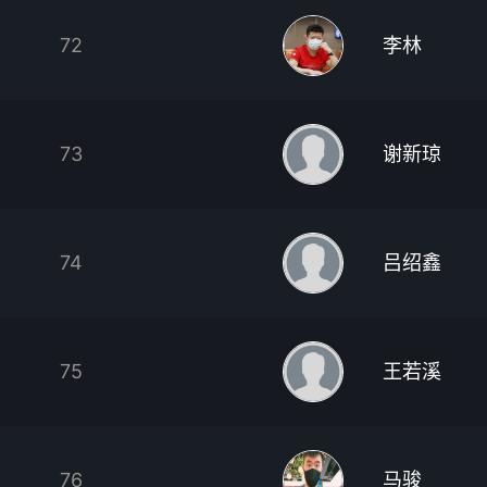
72
李林
73
谢新琼
74
吕绍鑫
75
王若溪
76
马骏