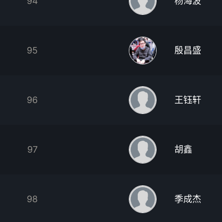
94
杨海波
95
殷昌盛
96
王钰轩
97
胡鑫
98
季成杰