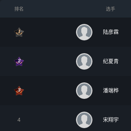
排名
选手
陆彦霖
纪夏青
潘端桦
4
宋翔宇