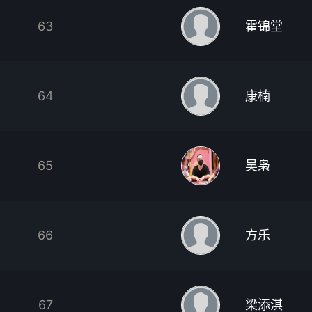
63
霍锦堂
64
康楠
65
吴枭
66
方乐
67
梁添淇