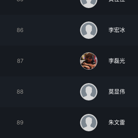
86
李宏冰
87
李磊光
88
莫显伟
89
朱文雷