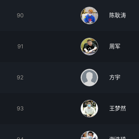
90
陈耿涛
91
周军
92
方宇
93
王梦然