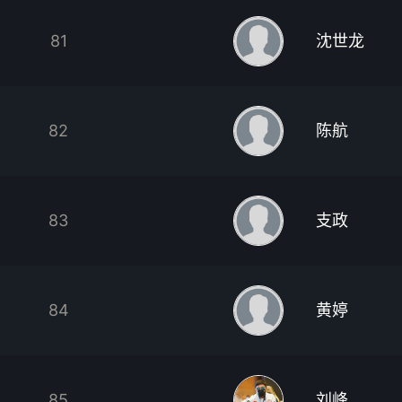
81
沈世龙
82
陈航
83
支政
84
黄婷
85
刘峰