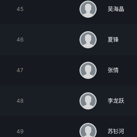
45
吴海晶
46
夏锋
47
张情
48
李龙跃
49
苏钐河