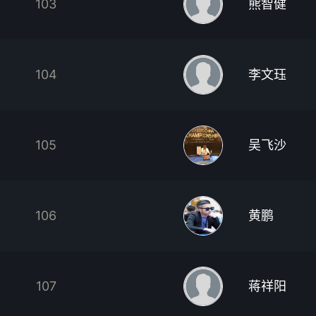
103
熊智健
104
李文珏
105
吴飞沙
106
黄鹏
107
蒋祥阳