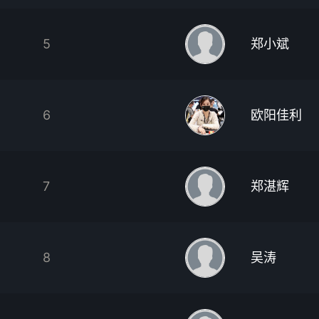
5
郑小斌
6
欧阳佳利
7
郑湛辉
8
吴涛