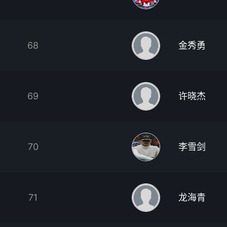
68
金秀勇
69
许晓杰
70
李雪剑
71
龙海青