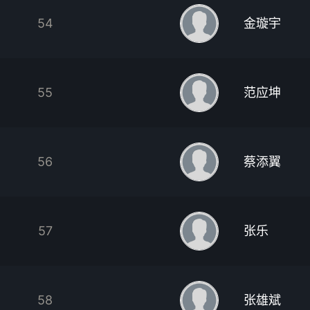
54
金璇宇
55
范应坤
56
蔡添翼
57
张乐
58
张雄斌