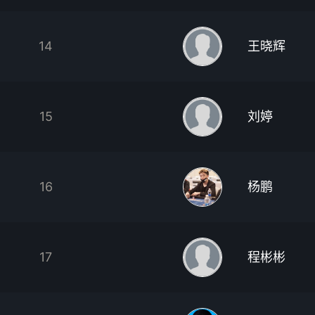
14
王晓辉
15
刘婷
16
杨鹏
17
程彬彬