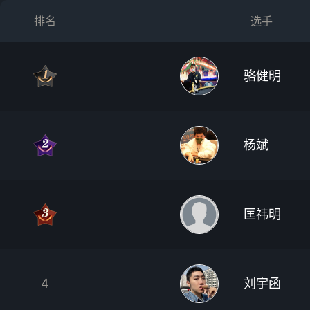
排名
选手
骆健明
杨斌
匡祎明
4
刘宇函