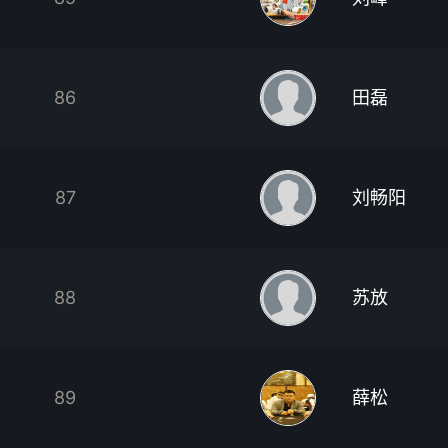
86
田磊
87
刘畅阳
88
苏放
89
薛松