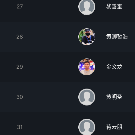
27
黎善奎
28
黄卿哲浩
29
金文龙
30
黄明圣
31
蒋云朋