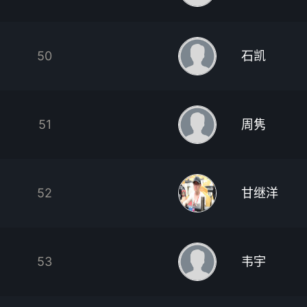
50
石凯
51
周隽
52
甘继洋
53
韦宇