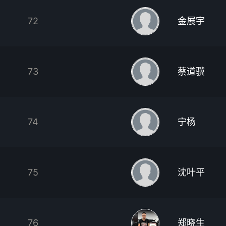
72
金展宇
73
蔡道骥
74
宁杨
75
沈叶平
76
郑晓生