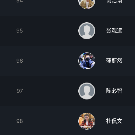
94
谢浩琦
95
张观远
96
蒲蔚然
97
陈必智
98
杜侃文