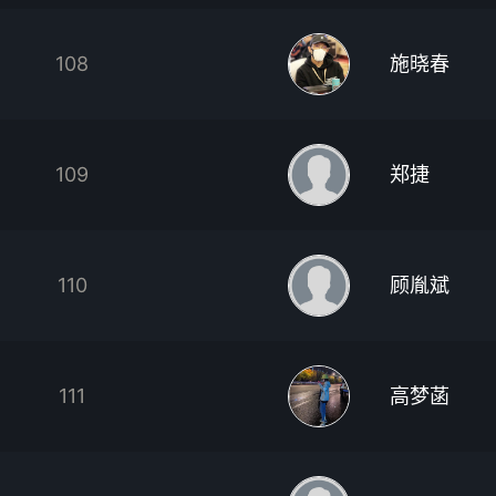
108
施晓春
109
郑捷
110
顾胤斌
111
高梦菡