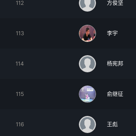
112
方俊坚
113
李宇
114
杨宪邦
115
俞继征
116
王彪