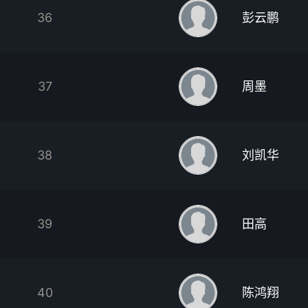
36
彭云鹏
37
周墨
38
刘凯华
39
田高
40
陈鸿翔