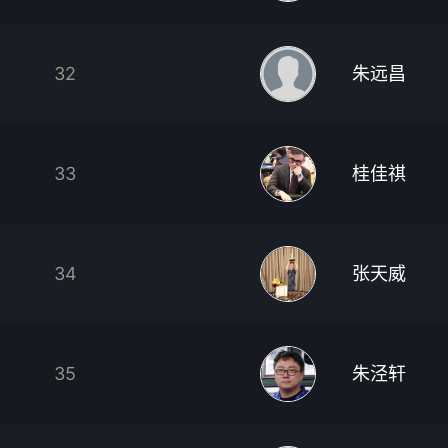
32
朱远昌
33
桂佳祺
34
张天威
35
朱泾轩