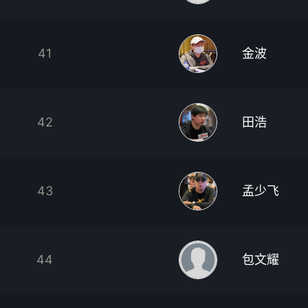
41
金波
42
田浩
43
孟少飞
44
包文耀