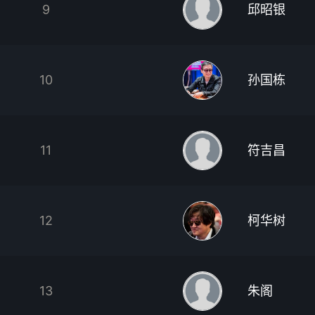
9
邱昭银
10
孙国栋
11
符吉昌
12
柯华树
13
朱阁