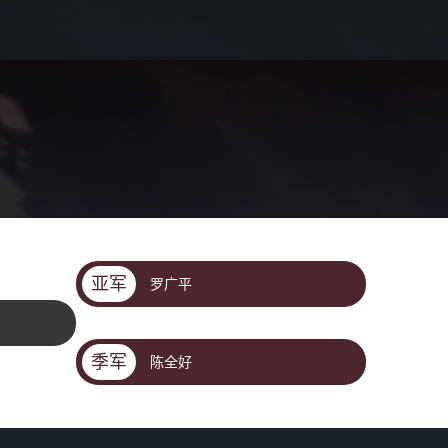
亚军
罗广平
季军
陈全好