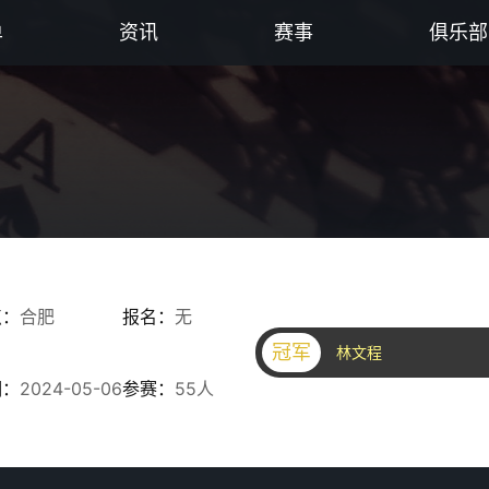
单
资讯
赛事
俱乐部
点：
合肥
报名：
无
冠军
林文程
期：
2024-05-06
参赛：
55人