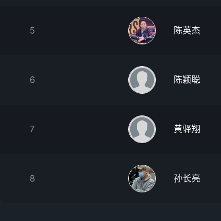
5
陈英杰
6
陈颖聪
7
黄驿翔
8
孙长亮