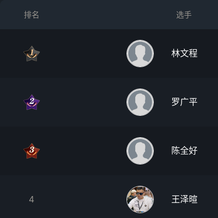
排名
选手
林文程
罗广平
陈全好
4
王泽暄