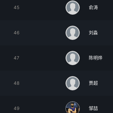
45
俞涛
46
刘淼
47
陈明烨
48
贾超
49
邹喆