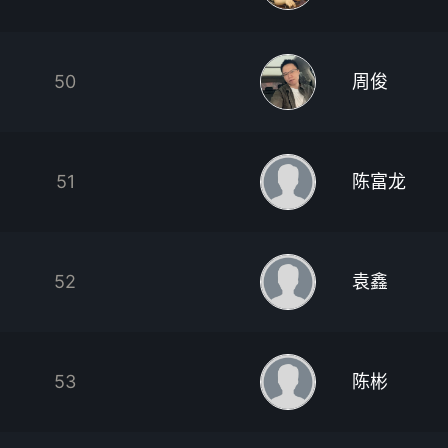
50
周俊
51
陈富龙
52
袁鑫
53
陈彬