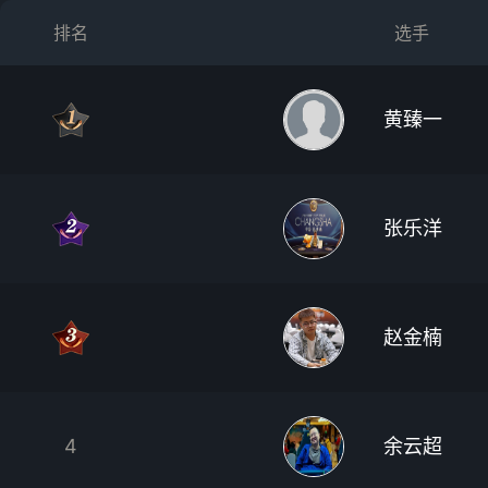
排名
选手
黄臻一
张乐洋
赵金楠
4
余云超