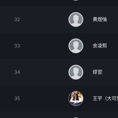
32
黄煜惀
33
余凌熙
34
缪翌
35
王宇（大可