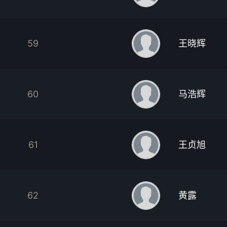
59
王晓辉
60
马浩辉
61
王贞旭
62
黄露