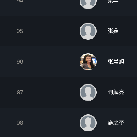
94
梁丰
95
张鑫
96
张晨旭
97
何解亮
98
施之奎