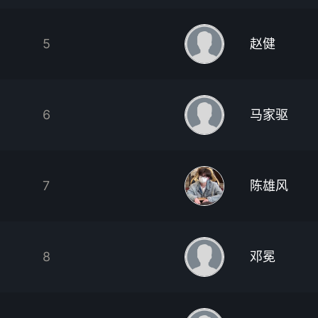
5
赵健
6
马家驱
7
陈雄风
8
邓冕