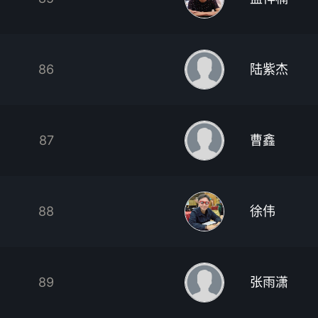
86
陆紫杰
87
曹鑫
88
徐伟
89
张雨潇