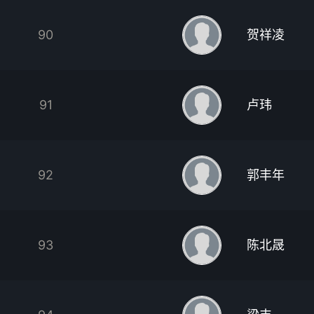
90
贺祥凌
91
卢玮
92
郭丰年
93
陈北晟