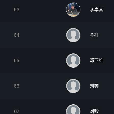
63
李卓其
64
金祥
65
邓亚维
66
刘霁
67
刘毅