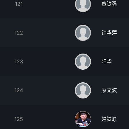
121
董铁强
122
钟华萍
123
阳华
124
廖文波
125
赵铁峥