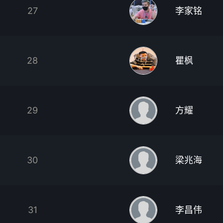
27
李家铭
28
瞿枫
29
方耀
30
梁兆海
31
李昌伟