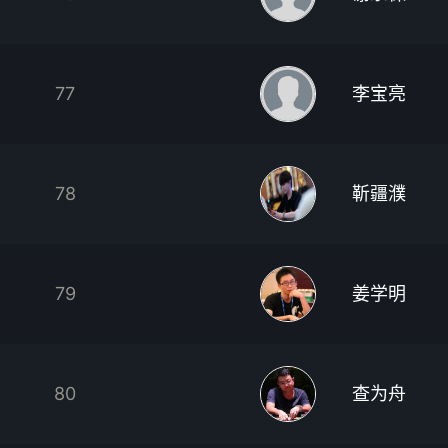
77
李宝亮
78
靳疆濮
79
姜学明
80
查为舟