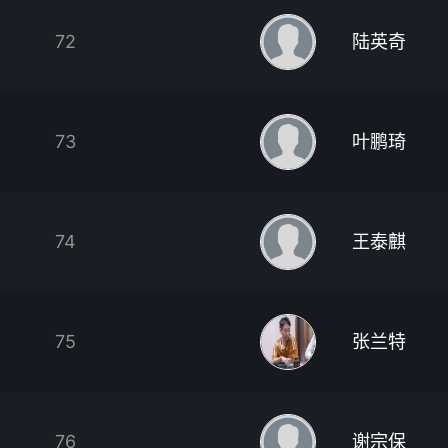
72
陆英奇
73
叶鹏琦
74
王泰麒
75
张兰特
76
谢宗保