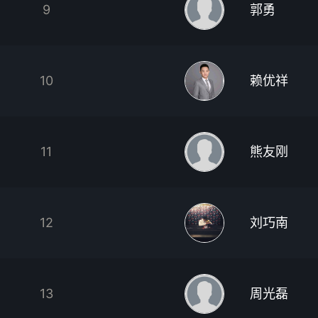
9
郭勇
10
赖优祥
11
熊友刚
12
刘巧南
13
周光磊