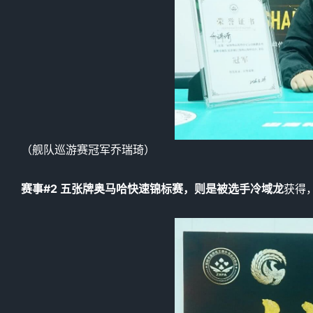
（舰队巡游赛冠军乔瑞琦）
赛事
#2
五张牌奥马哈快速锦标赛，则是被选手冷域龙
获得