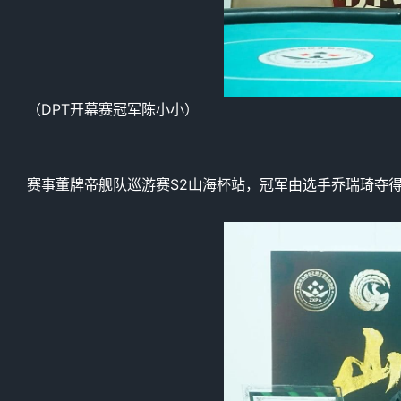
（DPT开幕赛冠军陈小小）
赛事董牌帝舰队巡游赛S2山海杯站，冠军由选手乔瑞琦夺