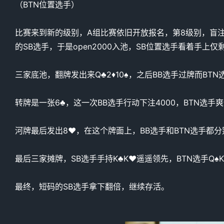
（BTN位置选手）
比赛来到新的级别，A组比赛依旧开放报名，第8级别，盲注50
的SB选手，于是open2000入池，SB位置选手看着手上
三家底池，翻牌发出来Q♣️2♦️10♠️，之后BB选手过牌而BT
转牌是一张6♣️，这一次BB选手行动下注4000，BTN选手爽快
河牌最后发出8♥️，在这个牌面上，BB选手和BTN选手都
最后三家摊牌，SB选手手持K♣️K♥️遥遥领先，BTN选手Q♠️K
最终，短码的SB选手拿下翻倍，继续存活。