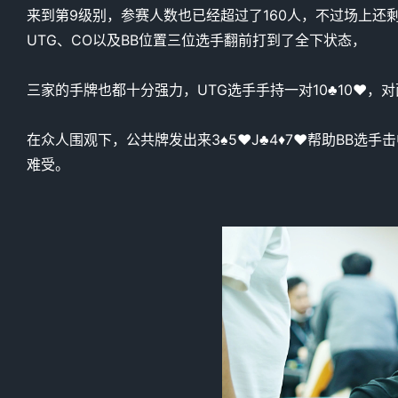
来到第9级别，参赛人数也已经超过了160人，不过场上还剩余
UTG、CO以及BB位置三位选手翻前打到了全下状态，
三家的手牌也都十分强力，UTG选手手持一对10♣️10♥️，对
在众人围观下，公共牌发出来3♠️5♥️J♣️4♦️7♥️帮助
难受。