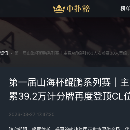
榜
资讯 -
第一届山海杯鲲鹏系列赛｜主赛A组吸引163人次参赛30人晋级
第一届山海杯鲲鹏系列赛｜主赛
累39.2万计分牌再度登顶C
2026-03-27 17:47:30
晴空朗照，暖意绵长，盛夏的炙热氛围正步步浸染全场。伴