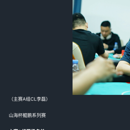
（主赛A组CL李磊）
山海杯鲲鹏系列赛