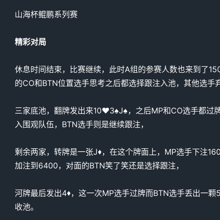
山海杯鲲鹏系列赛
精彩对局
休息时间结束，比赛继续，此时A组的参赛人数也来到了150人，
的CO和BTN位置选手思考之后都选择跟注入池，其他选手
三家底池，翻牌发出来10♥️3♠️J♠️，之后MP和CO选手
入围观队伍，BTN选手则是继续跟注，
剩余两家，转牌是一张J♦️，在这个牌面上，MP选手下注1
加注到6400，对面的BTN笑了笑还是选择跟注，
河牌最后发出4♦️，这一次MP选手过牌而BTN选手丢出一
收池。