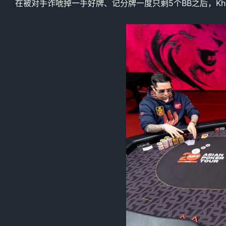
在被对手诈唬掉一手好牌、记分牌一度只剩5个BB之后，Kh