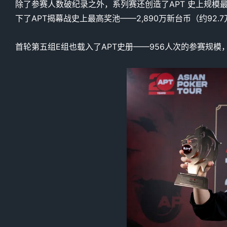
除了参赛人数破纪录之外，系列赛还创造了APT 史上规模最大的
下了APT揭幕战史上最高奖池——2,890万新台币（约92.
首轮第五组E组也载入了APT史册——956人次的参赛规