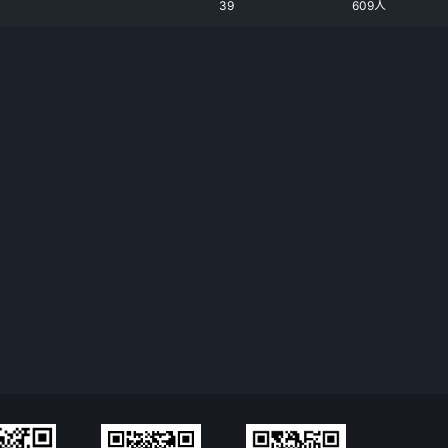
39
609人