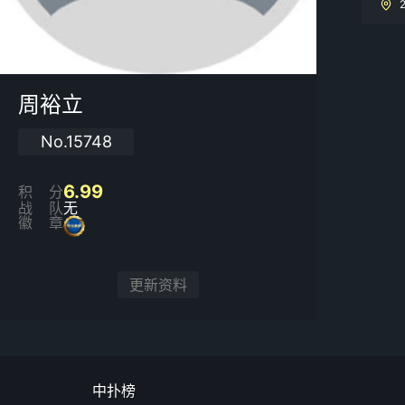
周裕立
No.15748
6.99
积分
战队
无
徽章
更新资料
中扑榜