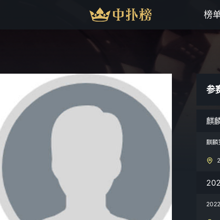
榜
参
麒
麒麟
2
20