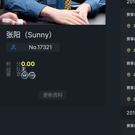
20
赛事
张阳（Sunny）
赛事
No.17321
0.00
积分
赛事
战队
无
徽章
赛事
更新资料
20
赛事5