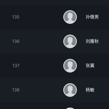
135
孙傲男
136
刘雁秋
137
张翼
138
杨敏