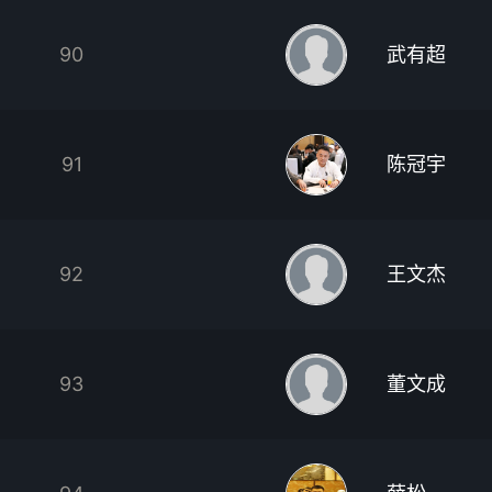
90
武有超
91
陈冠宇
92
王文杰
93
董文成