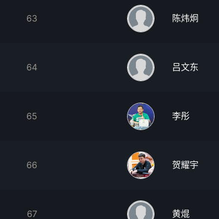
63
陈炜炯
64
吕文东
65
李彤
66
贺耀宇
67
黄焜