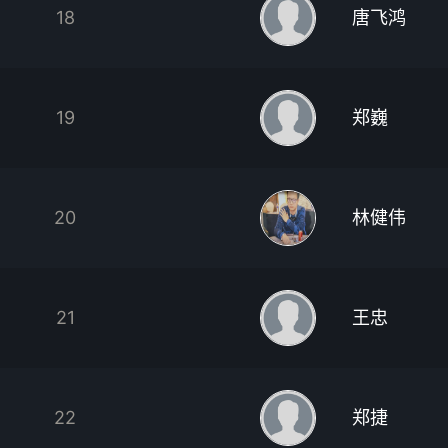
18
唐飞鸿
19
郑巍
20
林健伟
21
王忠
22
郑捷