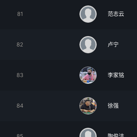
81
范志云
82
卢宁
83
李家铭
84
徐强
85
陶俊洁