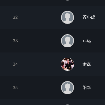
32
苏小虎
33
邓远
34
余磊
35
阳华