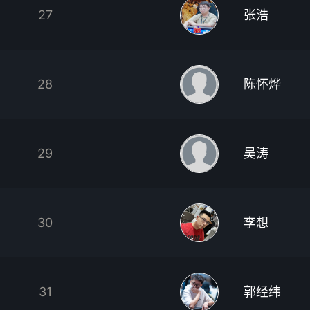
27
张浩
28
陈怀烨
29
吴涛
30
李想
31
郭经纬