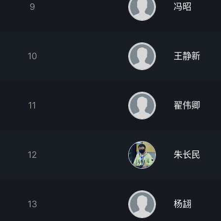
9
冯昭
10
王静新
11
翟伟卿
12
朱长民
13
杨翃