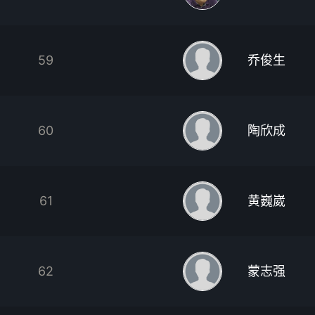
59
乔俊生
60
陶欣成
61
黄巍崴
62
蒙志强