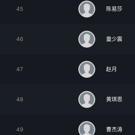
45
陈易莎
46
童少震
47
赵月
48
黄琪恩
49
曹杰涛