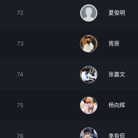
72
夏俊明
73
胥原
74
张嘉文
75
杨向辉
76
李有侃