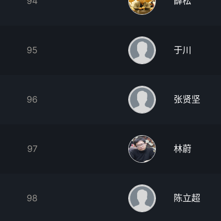
94
薛松
95
于川
96
张贤坚
97
林蔚
98
陈立超