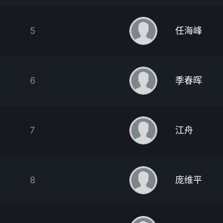
5
任海峰
6
季春晖
7
江舟
8
庞维平