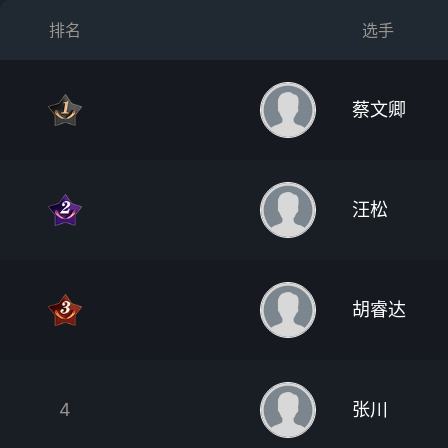
排名
选手
蔡文卿
汪松
胡睿达
4
张川