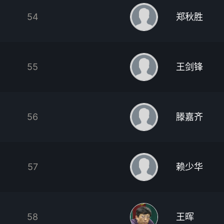
54
郑秋胜
55
王剑锋
56
滕嘉齐
57
赖少华
58
王晖