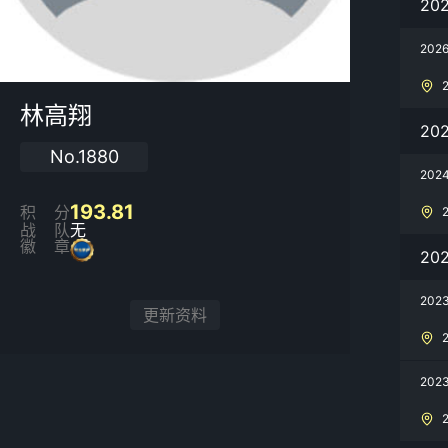
20
20
林高翔
20
No.1880
20
193.81
积分
战队
无
徽章
20
20
更新资料
202